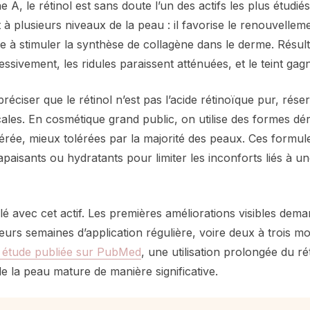
e A, le rétinol est sans doute l’un des actifs les plus étudié
t à plusieurs niveaux de la peau : il favorise le renouvelleme
e à stimuler la synthèse de collagène dans le derme. Résulta
essivement, les ridules paraissent atténuées, et le teint gagn
préciser que le rétinol n’est pas l’acide rétinoïque pur, rés
ales. En cosmétique grand public, on utilise des formes dér
rée, mieux tolérées par la majorité des peaux. Ces formule
apaisants ou hydratants pour limiter les inconforts liés à u
clé avec cet actif. Les premières améliorations visibles dem
urs semaines d’application régulière, voire deux à trois mo
 étude publiée sur PubMed
, une utilisation prolongée du ré
de la peau mature de manière significative.