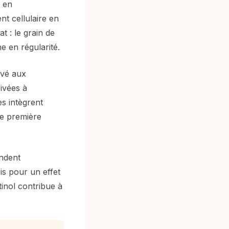
s en
nt cellulaire en
t : le grain de
e en régularité.
ervé aux
ivées à
s intègrent
ne première
andent
is pour un effet
tinol contribue à