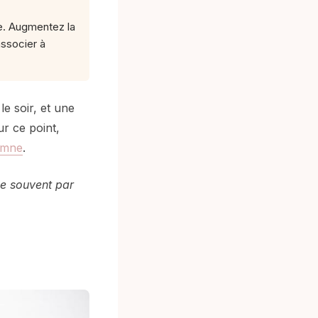
he. Augmentez la
associer à
le soir, et une
ur ce point,
tomne
.
ise souvent par