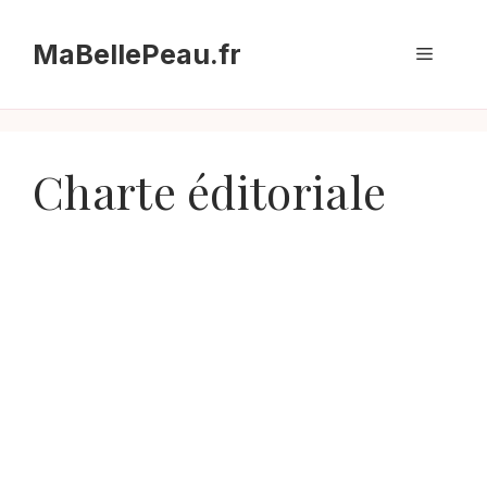
Aller
au
MaBellePeau.fr
Menu
contenu
Charte éditoriale