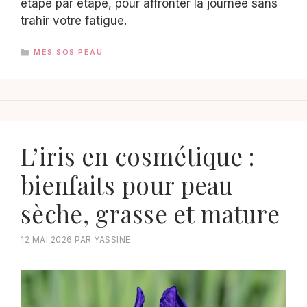
étape par étape, pour affronter la journée sans
trahir votre fatigue.
CATÉGORIES
MES SOS PEAU
L’iris en cosmétique :
bienfaits pour peau
sèche, grasse et mature
12 MAI 2026
PAR
YASSINE