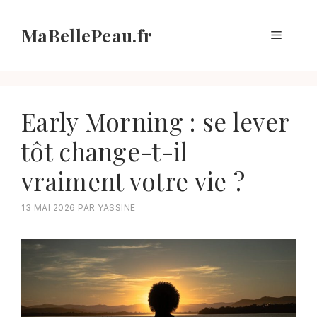
Aller
au
MaBellePeau.fr
Menu
contenu
Early Morning : se lever
tôt change-t-il
vraiment votre vie ?
13 MAI 2026
PAR
YASSINE