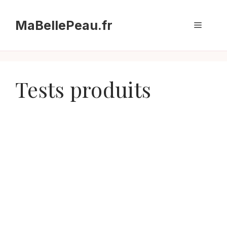
Aller
au
MaBellePeau.fr
Menu
contenu
Tests produits