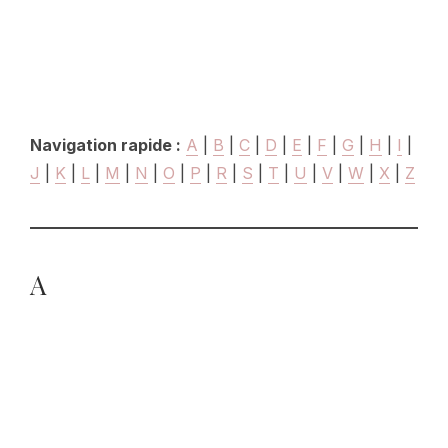
Navigation rapide :
A
|
B
|
C
|
D
|
E
|
F
|
G
|
H
|
I
|
J
|
K
|
L
|
M
|
N
|
O
|
P
|
R
|
S
|
T
|
U
|
V
|
W
|
X
|
Z
A