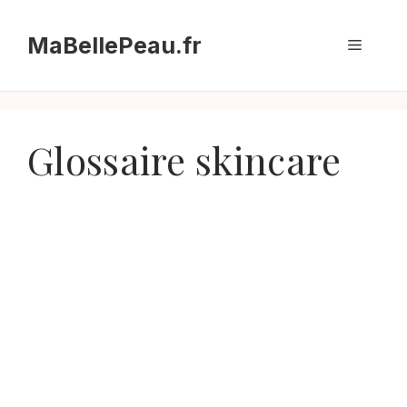
Aller
au
MaBellePeau.fr
Menu
contenu
Glossaire skincare