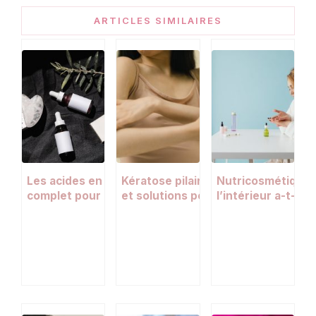
ARTICLES SIMILAIRES
Les acides en skincare : guide
Kératose pilaire : causes, symptô
Nutricosmétique :
complet pour choisir le bon actif
et solutions pour adoucir la peau
l’intérieur a-t-el
selon votre peau
?