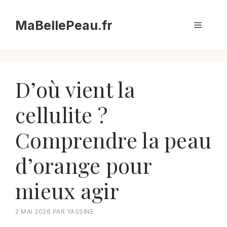
Aller
au
MaBellePeau.fr
Menu
contenu
D’où vient la
cellulite ?
Comprendre la peau
d’orange pour
mieux agir
2 MAI 2026
PAR
YASSINE