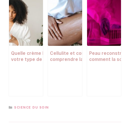
Quelle crème hydratante choisir selon
Cellulite et cosmétologie :
Peau reconstruite
votre type de peau ?
comprendre la peau d’orange pour
comment la scien
mieux la prendre en charge
tests sur animau
CATÉGORIES
SCIENCE DU SOIN