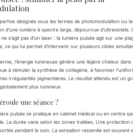
dulation
 parfois désignée sous les termes de photomodulation ou la
on d’une lumière à spectre large, dépourvue d’ultraviolets.
l ne s’agit pas d’un laser : la lumière pulsée agit sur une pl
, ce qui lui permet d’intervenir sur plusieurs cibles simult
iderme, l’énergie lumineuse génère une légère chaleur dans
 à stimuler la synthèse de collagène, à favoriser l’uniform
ines irrégularités pigmentaires. Le résultat attendu est un g
t globalement plus lumineux.
roule une séance ?
ère pulsée se pratique en cabinet médical ou en centre spé
e. La durée varie selon les zones traitées. Une protection o
ortée pendant le soin. La sensation ressentie est souvent