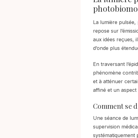
photobiomo
La lumière pulsée,
repose sur l’émissi
aux idées reçues, i
d’onde plus étendue
En traversant l’ép
phénomène contribue
et à atténuer certa
affiné et un aspec
Comment se dé
Une séance de lumi
supervision médical
systématiquement p