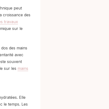
echnique peut
 la croissance des
es travaux
rmique sur le
e dos des mains
entarité avec
este souvent
le sur les
mains
ydratées. Elle
c le temps. Les