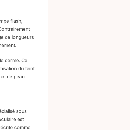
mpe flash,
 Contrairement
age de longueurs
anément.
 le derme. Ce
isation du teint
rain de peau
cialisé sous
culaire est
 décrite comme