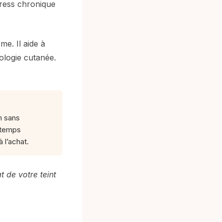
tress chronique
me. Il aide à
ologie cutanée.
n sans
 temps
 l’achat.
t de votre teint