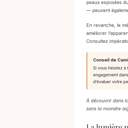
peaux exposées dur
— peuvent égalemen
En revanche, le més
améliorer l’apparen
Consultez impérati
Conseil de Camil
Si vous hésitez à
engagement dans 
d’évaluer votre p
À découvrir dans la
sans la moindre ai
La lumière p