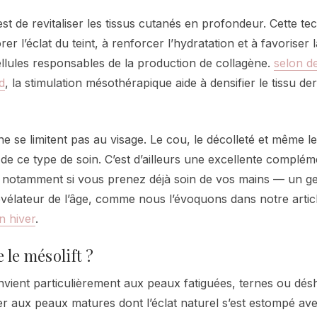
 est de revitaliser les tissus cutanés en profondeur. Cette t
er l’éclat du teint, à renforcer l’hydratation et à favoriser
ellules responsables de la production de collagène.
selon d
d
, la stimulation mésothérapique aide à densifier le tissu de
ne se limitent pas au visage. Le cou, le décolleté et même l
de ce type de soin. C’est d’ailleurs une excellente complém
, notamment si vous prenez déjà soin de vos mains — un g
évélateur de l’âge, comme nous l’évoquons dans notre artic
n hiver
.
 le mésolift ?
vient particulièrement aux peaux fatiguées, ternes ou désh
er aux peaux matures dont l’éclat naturel s’est estompé ave