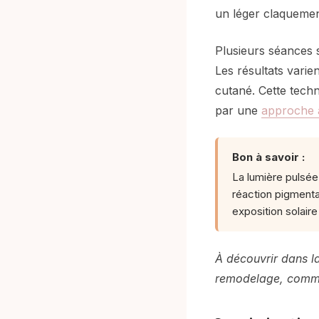
un léger claquemen
Plusieurs séances 
Les résultats varien
cutané. Cette tech
par une
approche a
Bon à savoir :
La lumière pulsée
réaction pigmenta
exposition solaire
À découvrir dans la
remodelage, commen