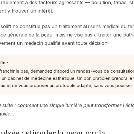
ablement à des facteurs agressants — pollution, tabac, s
t y trouver un intérêt.
olift ne constitue pas un traitement au sens médical du ter
ce générale de la peau, mais ne vise pas à traiter une path
vement un médecin qualifié avant toute décision.
le :
 franchir le pas, demandez d’abord un rendez-vous de consultatio
un cabinet de médecine esthétique. Un bon praticien prendra le
eau et de vous proposer un protocole adapté, sans vous pousser à
 suite : comment une simple lumière peut transformer l’écla
guille…
ulsée : stimuler la peau par la