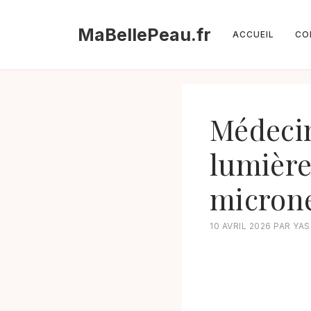
Aller
au
MaBellePeau.fr
ACCUEIL
CO
contenu
Médecin
lumière
microne
10 AVRIL 2026
PAR
YAS