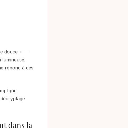
ue douce » —
on lumineuse,
ne répond à des
implique
n décryptage
nt dans la