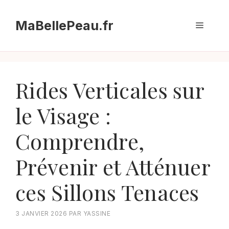
Aller
au
MaBellePeau.fr
Menu
contenu
Rides Verticales sur
le Visage :
Comprendre,
Prévenir et Atténuer
ces Sillons Tenaces
3 JANVIER 2026
PAR
YASSINE