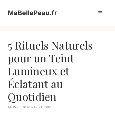
Aller
au
MaBellePeau.fr
Menu
contenu
5 Rituels Naturels
pour un Teint
Lumineux et
Éclatant au
Quotidien
14 AVRIL 2026
PAR
YASSINE