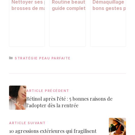
Nettoyer ses pinceaux, éponges et
Routine beauté la veille des fêtes : 
Démaquillage du ma
brosses de maquillage : le guide
guide complet pour être au top le j
bons gestes pour
complet
J
CATÉGORIES
STRATÉGIE PEAU PARFAITE
ARTICLE PRÉCÉDENT
Rétinol après l'été : 5 bonnes raisons de
l'adopter dès la rentrée
ARTICLE SUIVANT
10 agressions extérieures qui fragilisent