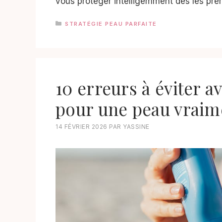
vous protéger intelligemment dès les pre
CATÉGORIES
STRATÉGIE PEAU PARFAITE
10 erreurs à éviter a
pour une peau vraim
14 FÉVRIER 2026
PAR
YASSINE