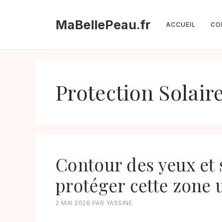
Aller
au
MaBellePeau.fr
ACCUEIL
CO
contenu
Protection Solair
Contour des yeux et 
protéger cette zone u
2 MAI 2026
PAR
YASSINE