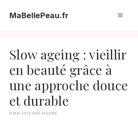
Aller
au
MaBellePeau.fr
Menu
contenu
Slow ageing : vieillir
en beauté grâce à
une approche douce
et durable
8 MAI 2026
PAR
YASSINE