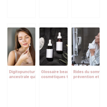
Digitopuncture visage : la technique
Glossaire beauté : 10 termes
Rides du sommeil 
ancestrale qui aide à atténuer les
cosmétiques tendance décryptés
prévention et sol
rides
ces marques noc