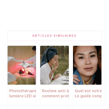
ARTICLES SIMILAIRES
Photothérapie anti-âge : comment la
Routine anti-âge de printemps :
Quel est votre ph
lumière LED aide à atténuer les rides
comment protéger sa peau des UV
Le guide complet 
de la pollution et de la sécheresse
protection solaire