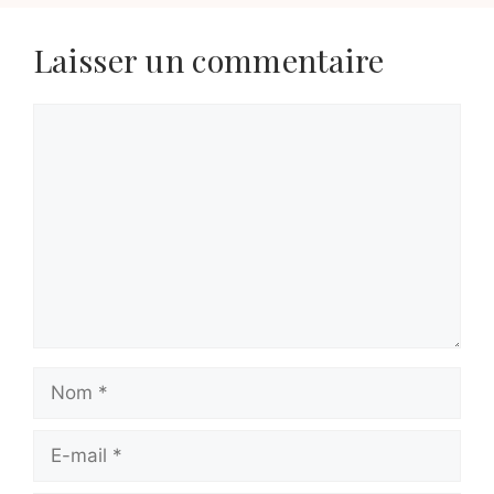
Laisser un commentaire
Commentaire
Nom
E-
mail