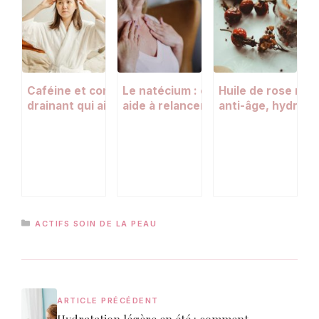
Caféine et contour des yeux : l’actif
Le natécium : cet actif naturel qui
Huile de rose mus
drainant qui aide à réduire poches et
aide à relancer le renouvellement
anti-âge, hydrata
cernes
cellulaire après 50 ans
cutanée
CATÉGORIES
ACTIFS SOIN DE LA PEAU
ARTICLE PRÉCÉDENT