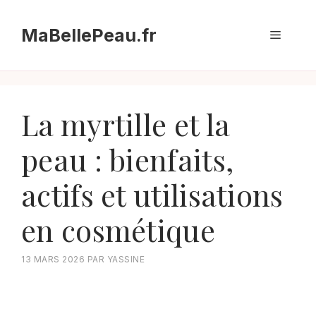
Aller
au
MaBellePeau.fr
Menu
contenu
La myrtille et la
peau : bienfaits,
actifs et utilisations
en cosmétique
13 MARS 2026
PAR
YASSINE