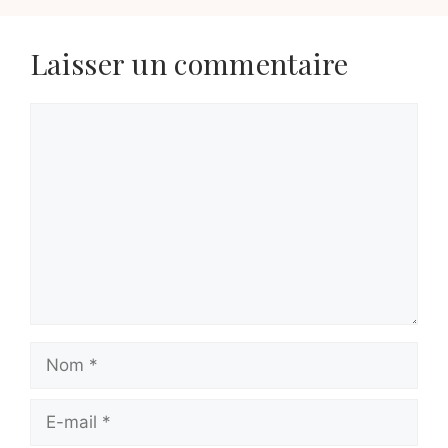
Laisser un commentaire
Commentaire
Nom
E-
mail