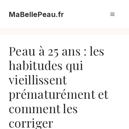
Aller
au
MaBellePeau.fr
Menu
contenu
Peau à 25 ans : les
habitudes qui
vieillissent
prématurément et
comment les
corriger