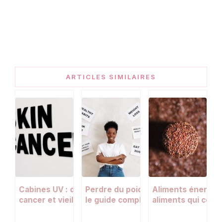
ARTICLES SIMILAIRES
Cabines UV : dangers pour la peau,
Perdre du poids sans abîmer sa pea
Aliments énergisa
cancer et vieillissement prématuré
le guide complet pour une silhouet
aliments qui comb
et un teint au top
quotidien