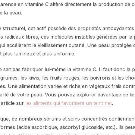
carence en vitamine C altère directement la production de c
de la peau.
 structurel, cet actif possède des propriétés antioxydantes
les radicaux libres, ces molécules instables générées par la p
, qui accélèrent le vieillissement cutané. Une peau protégée 
 plus lumineux et plus uniforme.
sait pas fabriquer lui-même la vitamine C. Il faut donc la 
 agrumes, les kiwis, les fruits rouges, les poivrons et les ch
es. Une alimentation variée et riche en végétaux frais contr
alité de votre peau. Vous pouvez explorer davantage ce lien
article sur
les aliments qui favorisent un teint net
.
ique, de nombreux sérums et soins concentrés contiennent
formes (acide ascorbique, ascorbyl glucoside, etc.). Ils peu