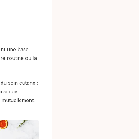
ent une base
re routine ou la
 du soin cutané :
insi que
t mutuellement.