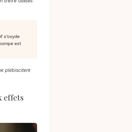
 d’être utilisés
tif s’oxyde
c pompe est
e plébiscitent
 effets