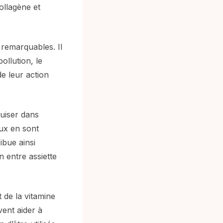
ollagène et
 remarquables. Il
ollution, le
de leur action
puiser dans
oux en sont
ibue ainsi
 entre assiette
 de la vitamine
vent aider à