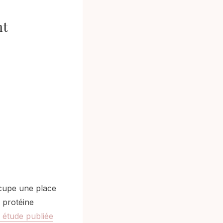
nt
ccupe une place
e protéine
 étude publiée