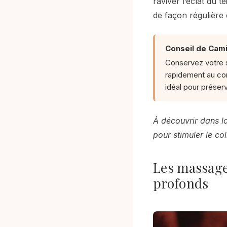
raviver l’éclat du t
de façon régulière 
Conseil de Camil
Conservez votre sé
rapidement au con
idéal pour préser
À découvrir dans la
pour stimuler le c
Les massages
profonds