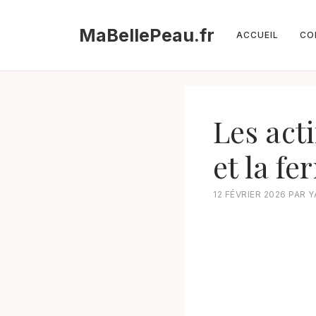
Aller
au
MaBellePeau.fr
ACCUEIL
CO
contenu
Les acti
et la f
12 FÉVRIER 2026
PAR
Y