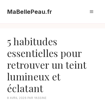
Aller
au
MaBellePeau.fr
Menu
contenu
5 habitudes
essentielles pour
retrouver un teint
lumineux et
éclatant
8 AVRIL 2026
PAR
YASSINE