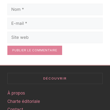
Nom
E-
mail
Site
web
DÉCOUVRIR
À propos
Charte éditoriale
Contact