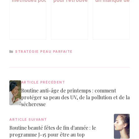
méthodes pour une peau nette et
pour retrouver de l’éclat en hiver
un manque de col
respectée
CATÉGORIES
STRATÉGIE PEAU PARFAITE
ARTICLE PRÉCÉDENT
Routine anti-âge de printemps : comment
protéger sa peau des UV, de la pollution et de la
sécheresse
ARTICLE SUIVANT
Routine beauté fêtes de fin d'année : le
programme J-15 pour être au top