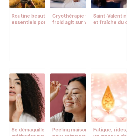
Routine beauté estivale : 5 gestes
Cryothérapie faciale : comment le
Saint-Valentin : 
essentiels pour une belle peau tout
froid agit sur votre peau et votre
et fraîche du dîn
l’été
éclat
heures du matin
Se démaquiller sans coton : toutes les
Peeling maison : 3 recettes naturel
Fatigue, rides, dou