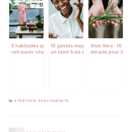
5 habitudes quotidiennes pour
10 gestes maquillage pour retrouv
Aloe Vera : 10 faço
retrouver vitalité et énergie toute
un teint frais et lumineux
miracle pour la p
l’année
les ongles
CATÉGORIES
STRATÉGIE PEAU PARFAITE