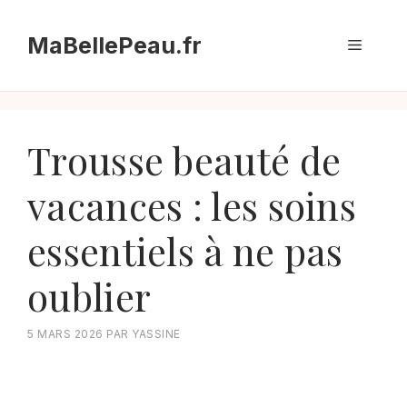
Aller
au
MaBellePeau.fr
Menu
contenu
Trousse beauté de
vacances : les soins
essentiels à ne pas
oublier
5 MARS 2026
PAR
YASSINE