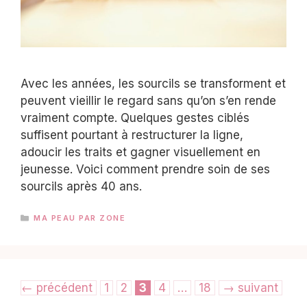
Avec les années, les sourcils se transforment et
peuvent vieillir le regard sans qu’on s’en rende
vraiment compte. Quelques gestes ciblés
suffisent pourtant à restructurer la ligne,
adoucir les traits et gagner visuellement en
jeunesse. Voici comment prendre soin de ses
sourcils après 40 ans.
CATÉGORIES
MA PEAU PAR ZONE
Page
Page
Page
Page
Page
←
précédent
1
2
3
4
…
18
→
suivant