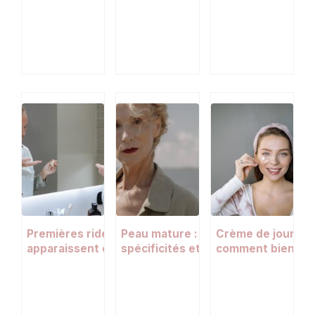
Premières rides : pourquoi elles
Peau mature : comprendre ses
Crème de jour pou
apparaissent et comment les
spécificités et adapter sa routine
comment bien cho
atténuer efficacement
beauté