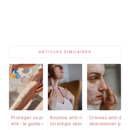
ARTICLES SIMILAIRES
Protéger sa peau du vieillissement en
Routine anti-rides à 40 ans : la
Crèmes anti-âge :
été : le guide complet anti-rides et
stratégie skincare qui fait vraiment
abandonner pour 
anti-taches
différence
soin