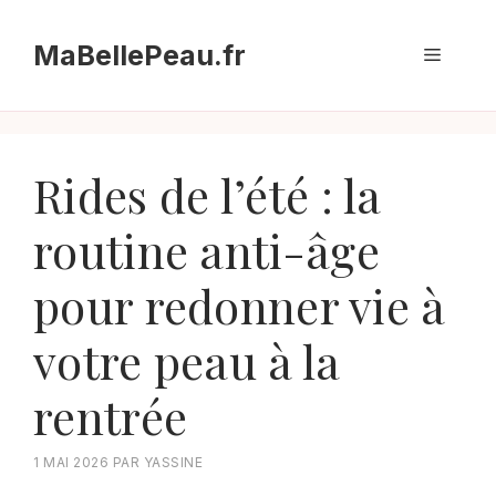
Aller
au
MaBellePeau.fr
Menu
contenu
Rides de l’été : la
routine anti-âge
pour redonner vie à
votre peau à la
rentrée
1 MAI 2026
PAR
YASSINE