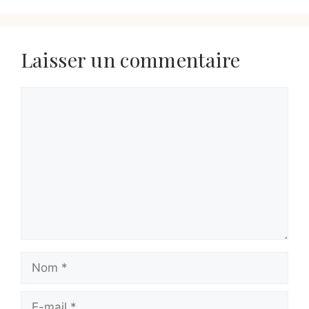
Laisser un commentaire
Commentaire
Nom
E-