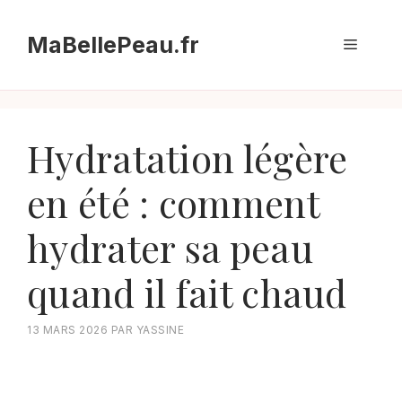
Aller
au
MaBellePeau.fr
Menu
contenu
Hydratation légère
en été : comment
hydrater sa peau
quand il fait chaud
13 MARS 2026
PAR
YASSINE