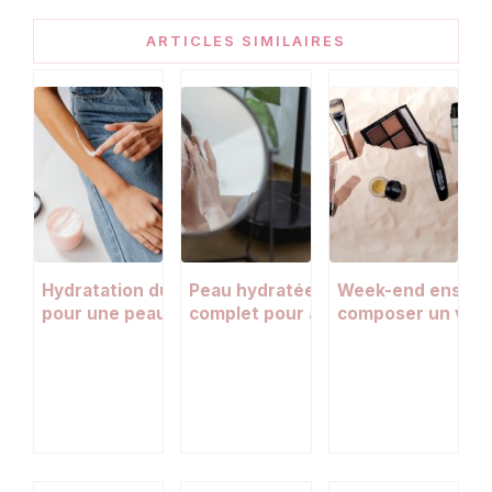
ARTICLES SIMILAIRES
Hydratation du corps : guide complet
Peau hydratée en hiver : le guide
Week-end ensolei
pour une peau douce et souple toute
complet pour affronter le froid san
composer un vanit
l’année
tiraillements
et efficace