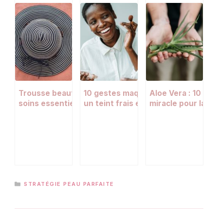
Trousse beauté de vacances : les
10 gestes maquillage pour retrouv
Aloe Vera : 10 faço
soins essentiels à ne pas oublier
un teint frais et lumineux
miracle pour la p
les ongles
CATÉGORIES
STRATÉGIE PEAU PARFAITE