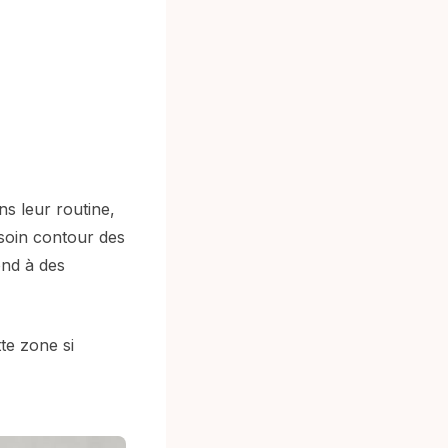
s leur routine,
 soin contour des
ond à des
tte zone si