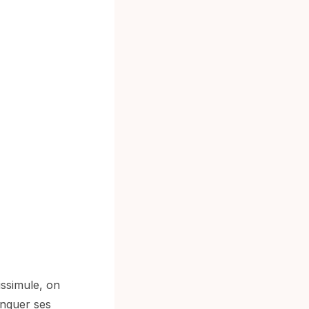
issimule, on
inguer ses