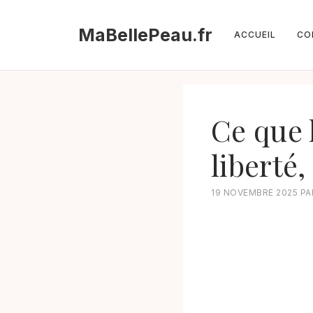
Aller
au
MaBellePeau.fr
ACCUEIL
CO
contenu
Ce que l
liberté,
19 NOVEMBRE 2025
P