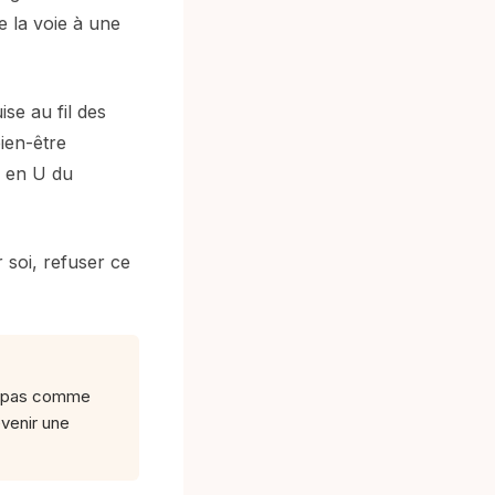
e la voie à une
ise au fil des
ien-être
e en U du
 soi, refuser ce
e, pas comme
venir une