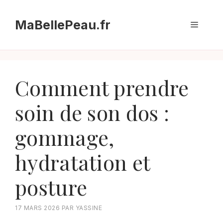
Aller
au
MaBellePeau.fr
Menu
contenu
Comment prendre
soin de son dos :
gommage,
hydratation et
posture
17 MARS 2026
PAR
YASSINE