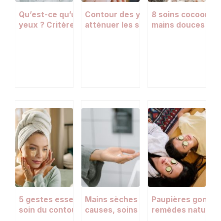
Qu’est-ce qu’un bon soin contour des
Contour des yeux : comment
8 soins cocoonin
yeux ? Critères, actifs et gestes
atténuer les signes du temps et
mains douces et 
essentiels
retrouver un regard reposé
5 gestes essentiels pour prendre
Mains sèches et rouges en hiver :
Paupières gonflées
soin du contour des yeux et atténuer
causes, soins et gestes essentiels
remèdes naturels 
les rides
yeux