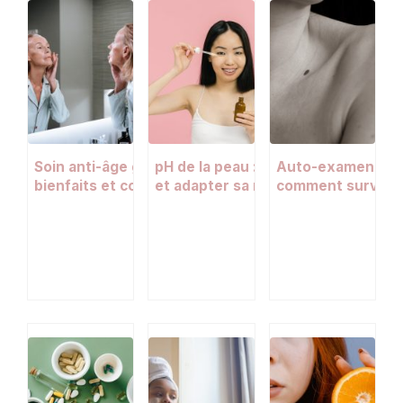
Soin anti-âge global : définition,
pH de la peau : comment le connaît
Auto-examen des 
bienfaits et comment bien le choisir
et adapter sa routine beauté
comment surveille
selon son âge
maison