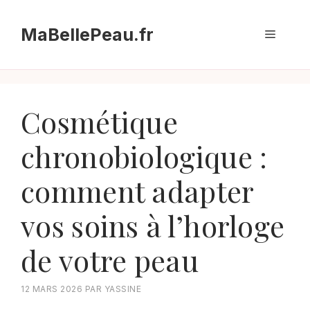
Aller
au
MaBellePeau.fr
Menu
contenu
Cosmétique
chronobiologique :
comment adapter
vos soins à l’horloge
de votre peau
12 MARS 2026
PAR
YASSINE