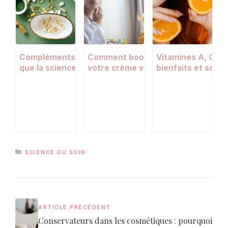
Compléments anti-âge en gélules : ce
Comment booster l’efficacité de
Vitamines A, C, D e
que la science dit vraiment
votre crème visage : les bonnes
bienfaits et sour
pratiques à adopter
pour la peau
CATÉGORIES
SCIENCE DU SOIN
ARTICLE PRÉCÉDENT
Conservateurs dans les cosmétiques : pourquoi