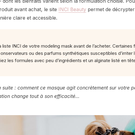
dont les bienfaits varient selon la formulation choisie. Pour
oduit avant achat, le site
INCI Beauty
permet de décrypter l
nière claire et accessible.
la liste INCI de votre modeling mask avant de l’acheter. Certaines
onservateurs ou des parfums synthétiques susceptibles d’irriter 
giez les formules avec peu d’ingrédients et un alginate listé en têt
a suite : comment ce masque agit concrètement sur votre p
tion change tout à son efficacité…