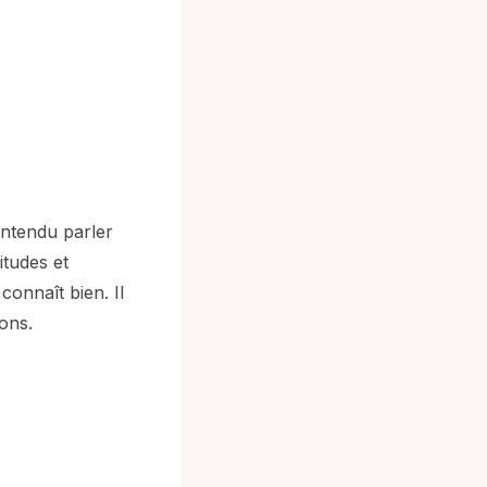
entendu parler
itudes et
connaît bien. Il
ons.