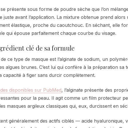
Il se présente sous forme de poudre sèche que l’on mélange
de juste avant l’application. La mixture obtenue prend alors
ement élastique, proche du caoutchouc. En séchant, elle fo
le qui épouse parfaitement chaque courbe du visage.
ngrédient clé de sa formule
l de ce type de masque est l’alginate de sodium, un polymère
es algues brunes. C’est lui qui confère à la préparation sa t
sa capacité à figer sans durcir complètement.
udes disponibles sur PubMed
, l’alginate présente des propr
ressantes pour la peau. Il agit comme un film protecteur per
 des masques argileux classiques qui, eux, durcissent en séc
tent généralement des actifs ciblés — acide hyaluronique, v