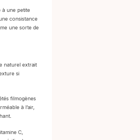
 à une petite
 une consistance
rme une sorte de
 naturel extrait
exture si
iétés filmogènes
méable à l’air,
hant.
itamine C,