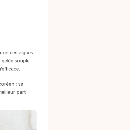
urel des algues
 gelée souple
’efficace.
 coréen : sa
eilleur parti.