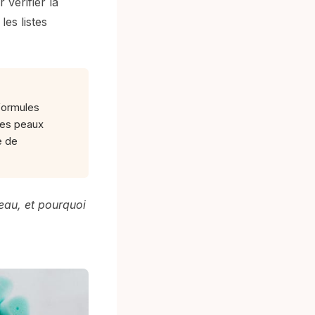
 vérifier la
es listes
 formules
les peaux
e de
eau, et pourquoi