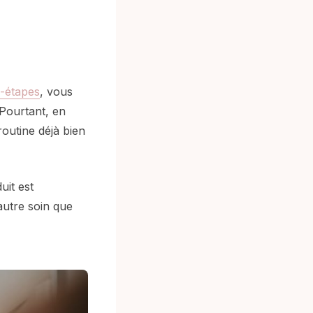
ti-étapes
, vous
 Pourtant, en
routine déjà bien
uit est
autre soin que