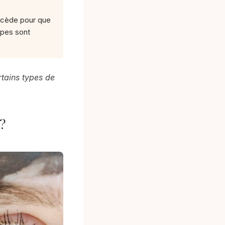
récède pour que
apes sont
rtains types de
?