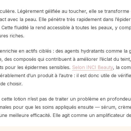
iculière. Légèrement gélifiée au toucher, elle se transforme
ct avec la peau. Elle pénètre très rapidement dans l’épider
. Cette fluidité la rend accessible à toutes les peaux, y comp
ures riches.
enrichie en actifs ciblés : des agents hydratants comme la 
e, des composés qui contribuent à améliorer l’éclat du tein
nts pour les épidermes sensibles.
Selon INCI Beauty
, la com
érablement d’un produit à l’autre : il est donc utile de vérifier
de choisir.
e cette lotion n’est pas de traiter un problème en profondeu
imales pour que les soins appliqués ensuite — sérum, crèm
une meilleure efficacité. Elle agit comme un amplificateur de