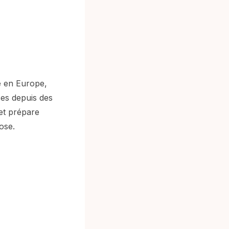
e en Europe,
ses depuis des
 et prépare
ose.