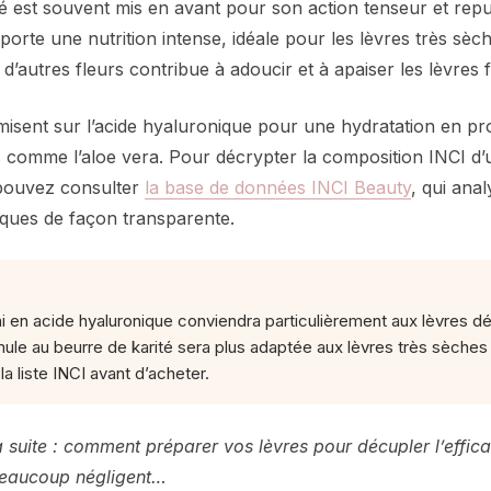
é est souvent mis en avant pour son action tenseur et repu
porte une nutrition intense, idéale pour les lèvres très sèc
 d’autres fleurs contribue à adoucir et à apaiser les lèvres f
misent sur l’acide hyaluronique pour une hydratation en pr
ts comme l’aloe vera. Pour décrypter la composition INCI d
 pouvez consulter
la base de données INCI Beauty
, qui anal
iques de façon transparente.
 en acide hyaluronique conviendra particulièrement aux lèvres d
mule au beurre de karité sera plus adaptée aux lèvres très sèche
 la liste INCI avant d’acheter.
a suite : comment préparer vos lèvres pour décupler l’effi
eaucoup négligent…