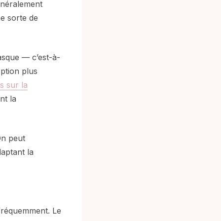
généralement
e sorte de
masque — c’est-à-
rption plus
s sur la
nt la
On peut
daptant la
t fréquemment. Le