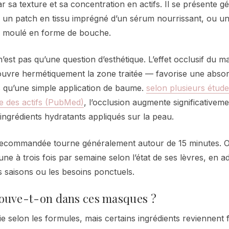
 sa texture et sa concentration en actifs. Il se présente 
 un patch en tissu imprégné d’un sérum nourrissant, ou un
el moulé en forme de bouche.
n’est pas qu’une question d’esthétique. L’effet occlusif du 
recouvre hermétiquement la zone traitée — favorise une abso
s qu’une simple application de baume.
selon plusieurs étude
e des actifs (PubMed)
, l’occlusion augmente significativeme
s ingrédients hydratants appliqués sur la peau.
recommandée tourne généralement autour de 15 minutes. 
une à trois fois par semaine selon l’état de ses lèvres, en a
s saisons ou les besoins ponctuels.
trouve-t-on dans ces masques ?
ie selon les formules, mais certains ingrédients reviennen