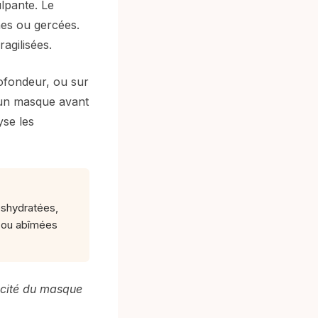
lpante. Le
hes ou gercées.
ragilisées.
ofondeur, ou sur
’un masque avant
yse les
éshydratées,
s ou abîmées
cacité du masque