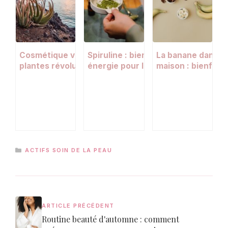
Cosmétique végétale : pourquoi les
Spiruline : bienfaits anti-âge, déto
La banane dans v
plantes révolutionnent nos soins de
énergie pour la peau et l’organism
maison : bienfait
beauté
recettes naturell
CATÉGORIES
ACTIFS SOIN DE LA PEAU
ARTICLE PRÉCÉDENT
Routine beauté d'automne : comment