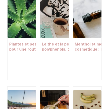
Plantes et peau : 12 actifs botaniques
Le thé et la peau : bienfaits des
Menthol et menth
pour une routine beauté naturelle
polyphénols, du thé vert au thé bl
cosmétique : bienf
recettes maison