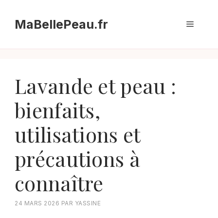
Aller
au
MaBellePeau.fr
Menu
contenu
Lavande et peau :
bienfaits,
utilisations et
précautions à
connaître
24 MARS 2026
PAR
YASSINE