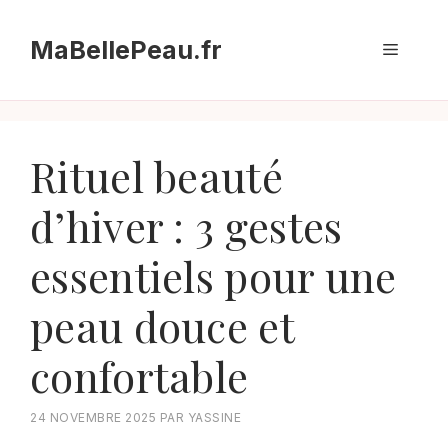
Aller
au
MaBellePeau.fr
Menu
contenu
Rituel beauté
d’hiver : 3 gestes
essentiels pour une
peau douce et
confortable
24 NOVEMBRE 2025
PAR
YASSINE