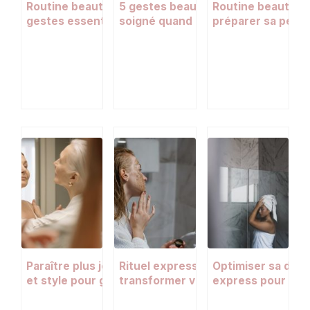
Routine beauté en 5 minutes : les
5 gestes beauté express pour un l
Routine beauté d
gestes essentiels matin et soir pour
soigné quand le temps manque
préparer sa peau
une belle peau
Paraître plus jeune : 8 astuces beauté
Rituel express 15 minutes pour
Optimiser sa douch
et style pour gagner des années
transformer votre peau : 4 gestes 
express pour une 
changent tout
minutes