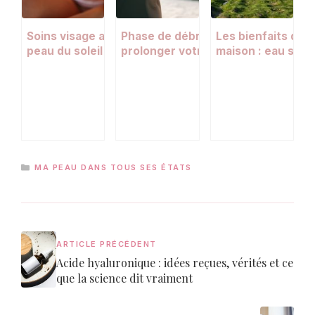
Soins visage avec FPS : protéger sa
Phase de débronze : 4 gestes pour
Les bienfaits de l
peau du soleil toute l’année
prolonger votre hâle après l’été
maison : eau salée
pour une peau su
CATÉGORIES
MA PEAU DANS TOUS SES ÉTATS
ARTICLE PRÉCÉDENT
Acide hyaluronique : idées reçues, vérités et ce
que la science dit vraiment