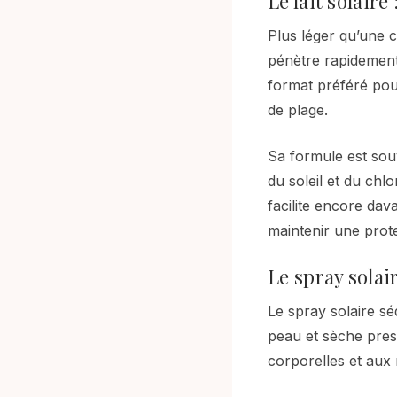
Le lait solaire
Plus léger qu’une cr
pénètre rapidement 
format préféré pou
de plage.
Sa formule est souv
du soleil et du chl
facilite encore dav
maintenir une prote
Le spray solai
Le spray solaire séd
peau et sèche pres
corporelles et aux 