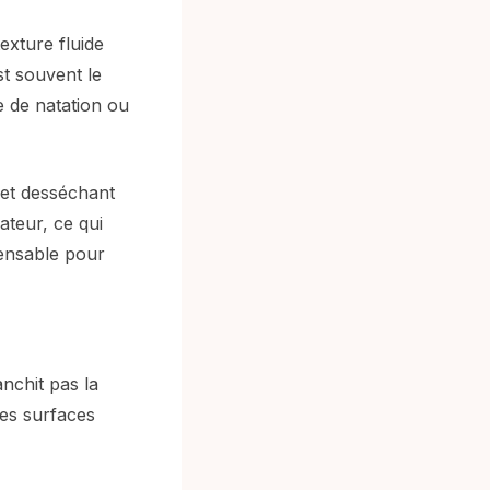
texture fluide
st souvent le
e de natation ou
fet desséchant
ateur, ce qui
pensable pour
anchit pas la
des surfaces