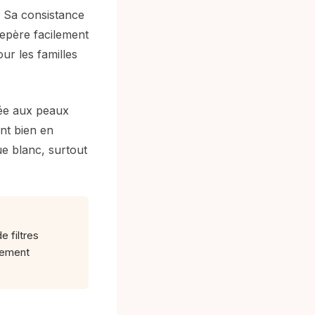
. Sa consistance
repère facilement
ur les familles
tée aux peaux
ent bien en
ue blanc, surtout
e filtres
lement