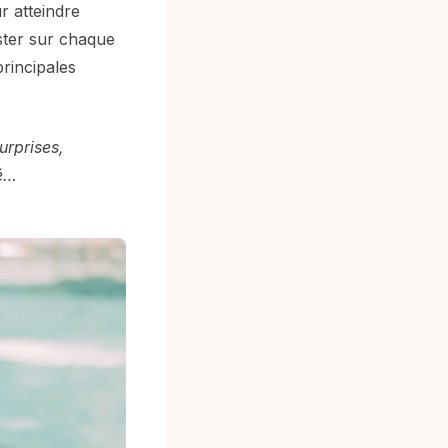
r atteindre
ister sur chaque
principales
urprises,
té…