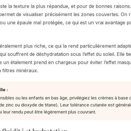
ste la texture la plus répandue, et pour de bonnes raisons
permet de visualiser précisément les zones couvertes. On 
 ou une épaule mal protégée, ce qui est un vrai avantage po
éralement plus riche, ce qui la rend particulièrement adap
ui souffrent de déshydratation sous l’effet du soleil. Elle ti
te un étalement prend en chargeux pour éviter l’effet masq
 filtres minéraux.
le :
nsibles ou les enfants en bas âge, privilégiez les crèmes à base d
e zinc ou dioxyde de titane). Leur tolérance cutanée est généra
i leur rendu peut être légèrement plus couvrant.