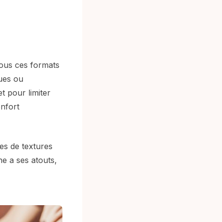
 tous ces formats
ques ou
t pour limiter
onfort
les de textures
ne a ses atouts,