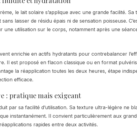
 : fluidité et hydratation
ème, le lait solaire s’applique avec une grande facilité. Sa 
sans laisser de résidu épais ni de sensation poisseuse. C’e
r une utilisation sur le corps, notamment après une séanc
ent enrichie en actifs hydratants pour contrebalancer l’ef
ore. Il est proposé en flacon classique ou en format pulvéris
antage la réapplication toutes les deux heures, étape indis
ction efficace.
re : pratique mais exigeant
uit par sa facilité d’utilisation. Sa texture ultra-légère ne bl
que instantanément. Il convient particulièrement aux gran
réapplications rapides entre deux activités.