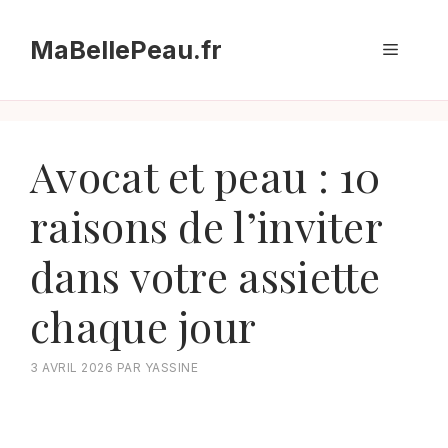
Aller
au
MaBellePeau.fr
Menu
contenu
Avocat et peau : 10
raisons de l’inviter
dans votre assiette
chaque jour
3 AVRIL 2026
PAR
YASSINE