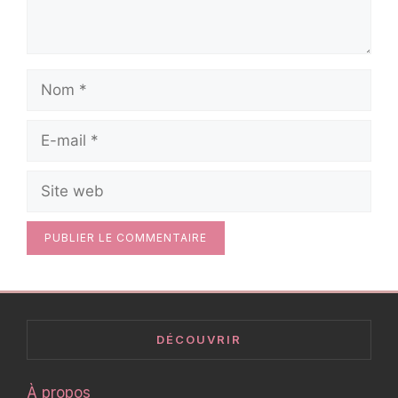
Nom
E-
mail
Site
web
DÉCOUVRIR
À propos