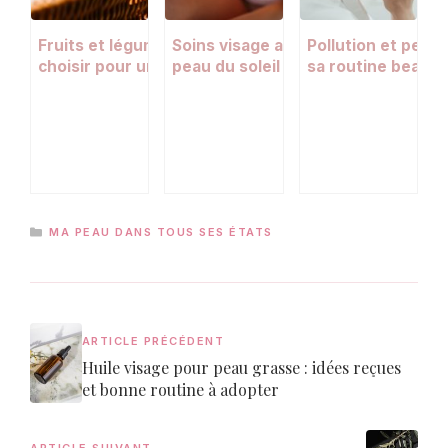
Fruits et légumes de saison : lesquels
Soins visage avec FPS : protéger s
Pollution et peau
choisir pour une peau éclatante ?
peau du soleil toute l’année
sa routine beauté
épiderme
CATÉGORIES
MA PEAU DANS TOUS SES ÉTATS
ARTICLE PRÉCÉDENT
Huile visage pour peau grasse : idées reçues
et bonne routine à adopter
ARTICLE SUIVANT