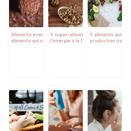
Aliments énergisants : les super-
5 super-aliments pour retrouver d
5 aliments qui fav
aliments qui combattent la fatigue au
l’énergie à la fin de l’hiver
production nature
quotidien
hyaluronique