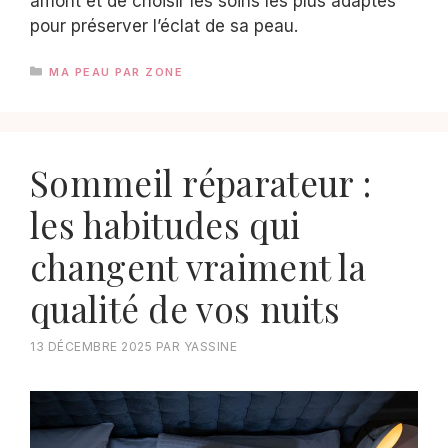
amont et de choisir les soins les plus adaptés
pour préserver l’éclat de sa peau.
CATÉGORIES
MA PEAU PAR ZONE
Sommeil réparateur :
les habitudes qui
changent vraiment la
qualité de vos nuits
13 DÉCEMBRE 2025
PAR
YASSINE