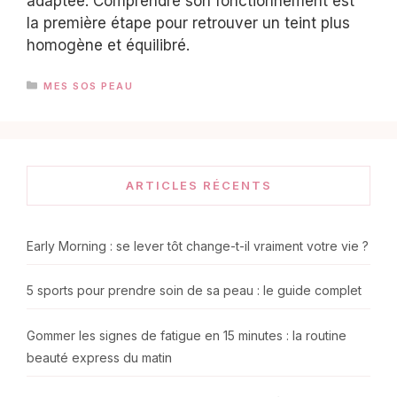
adaptée. Comprendre son fonctionnement est
la première étape pour retrouver un teint plus
homogène et équilibré.
CATÉGORIES
MES SOS PEAU
ARTICLES RÉCENTS
Early Morning : se lever tôt change-t-il vraiment votre vie ?
5 sports pour prendre soin de sa peau : le guide complet
Gommer les signes de fatigue en 15 minutes : la routine
beauté express du matin